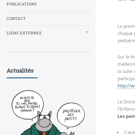
PUBLICATIONS
CONTACT
La prem
chaque p
LIENS EXTERNES
pédiatre
Sur le t
médecin
Actualités
la suite
particip
http://
Le Docte
l’Enfanc
Les poin
L’ava