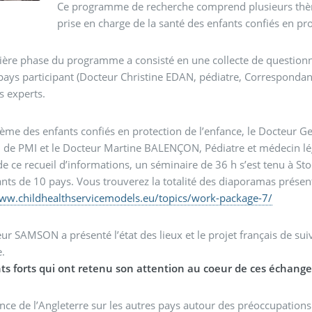
Ce programme de recherche comprend plusieurs thème
prise en charge de la santé des enfants confiés en pro
ière phase du programme a consisté en une collecte de question
ays participant (Docteur Christine EDAN, pédiatre, Correspondant
s experts.
hème des enfants confiés en protection de l’enfance, le Docteur 
 de PMI et le Docteur Martine BALENÇON, Pédiatre et médecin lé
 de ce recueil d’informations, un séminaire de 36 h s’est tenu à S
ants de 10 pays. Vous trouverez la totalité des diaporamas présen
www.childhealthservicemodels.eu/topics/work-package-7/
ur SAMSON a présenté l’état des lieux et le projet français de suivi
e.
ts forts qui ont retenu son attention au coeur de ces échanges
nce de l’Angleterre sur les autres pays autour des préoccupations 