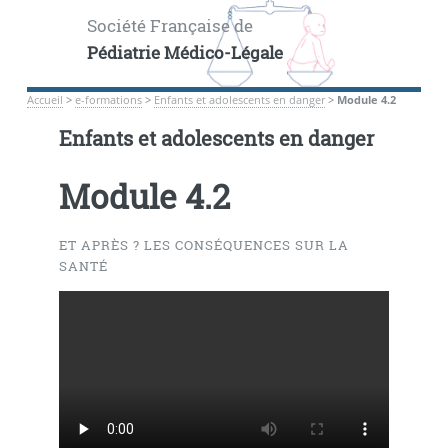
Société Française de
Pédiatrie Médico-Légale
Accueil
>
e-formations
>
Enfants et adolescents en danger
>
Module 4.2
Enfants et adolescents en danger
Module 4.2
ET APRÈS ? LES CONSÉQUENCES SUR LA
SANTÉ